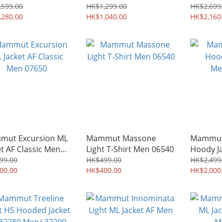
Classic Men 00511
Classic
,599.00
HK$1,299.00
HK$2,699
,280.00
HK$1,040.00
HK$2,160
mut Excursion ML
Mammut Massone
Mammut
et AF Classic Men
Light T-Shirt Men 06540
Hoody Ja
0
Men/W
99.00
HK$499.00
HK$2,499
00.00
HK$400.00
HK$2,000