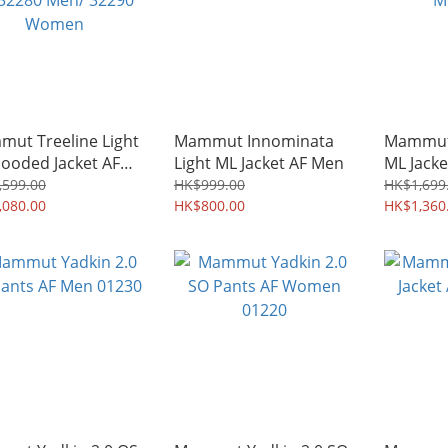
ut Treeline Light
Mammut Innominata
Mammut
ooded Jacket AF
Light ML Jacket AF Men
ML Jacke
0 Men/ 32290
Men 062
,599.00
HK$999.00
HK$1,699
en
,080.00
HK$800.00
HK$1,360