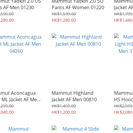
ut Yadkin 2.0 OS
Mammut Yadkin 2.0 SO
Mammut 
s AF Men 01230
Pants AF Women 01220
Jacket A
,599.00
HK$1,599.00
HK$1,799
,280.00
HK$1,280.00
HK$1,440
mut Aconcagua
Mammut Highland
Mammut 
t ML Jacket AF Men
Jacket AF Men 00810
HS Hood
0
31510 /
,299.00
HK$1,499.00
HK$2,599
,040.00
HK$1,200.00
HK$2,080