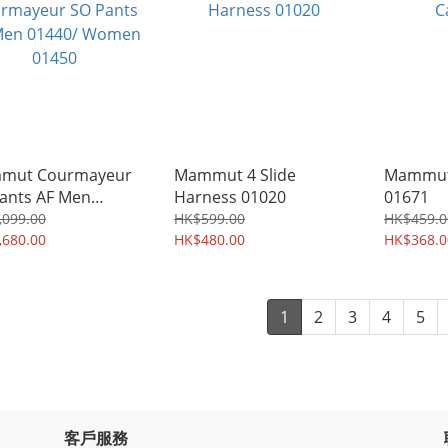
mut Courmayeur
Mammut 4 Slide
Mammut
ants AF Men
Harness 01020
01671
40/ Women 01450
,099.00
HK$599.00
HK$459.0
,680.00
HK$480.00
HK$368.0
1
2
3
4
5
客戶服務