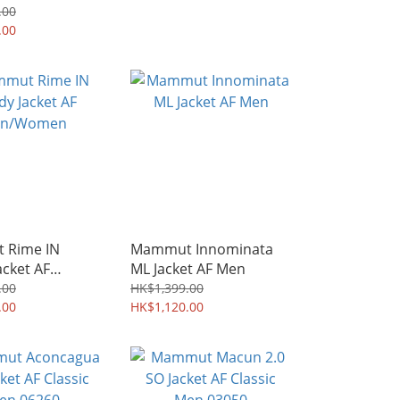
 Men 03060
Classic Men 02420
.00
.00
 Rime IN
Mammut Innominata
cket AF
ML Jacket AF Men
omen
.00
HK$1,399.00
.00
HK$1,120.00