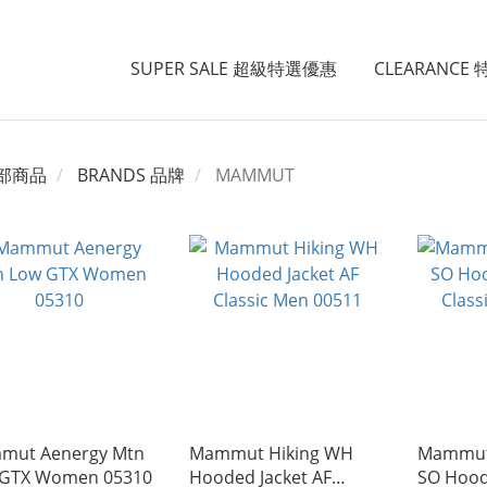
SUPER SALE 超級特選優惠
CLEARANCE
部商品
BRANDS 品牌
MAMMUT
mut Aenergy Mtn
Mammut Hiking WH
Mammut 
 GTX Women 05310
Hooded Jacket AF
SO Hood