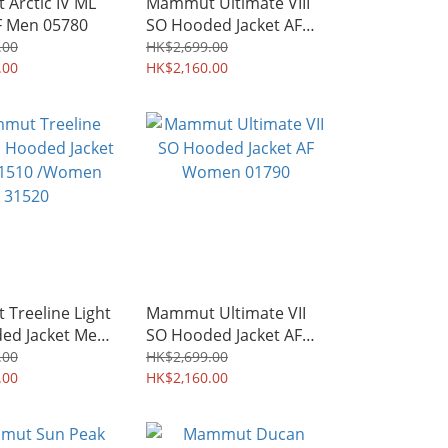
Arctic IV ML
Mammut Ultimate VIII
F Men 05780
SO Hooded Jacket AF
Men 02650
.00
HK$2,699.00
.00
HK$2,160.00
Treeline Light
Mammut Ultimate VII
ed Jacket Men
SO Hooded Jacket AF
Women 31520
Women 01790
.00
HK$2,699.00
.00
HK$2,160.00