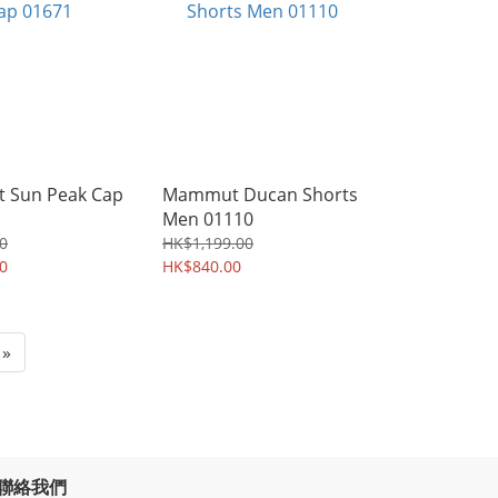
 Sun Peak Cap
Mammut Ducan Shorts
Men 01110
0
HK$1,199.00
0
HK$840.00
»
聯絡我們