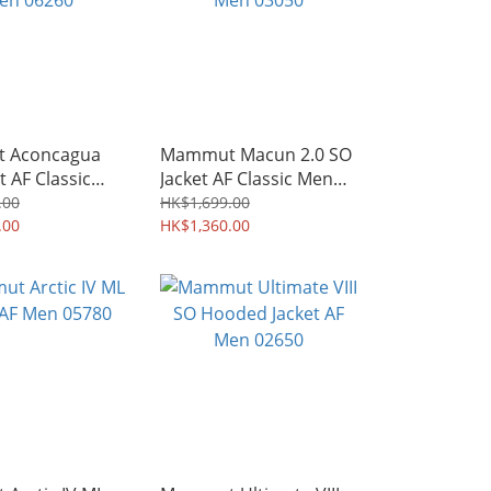
 Aconcagua
Mammut Macun 2.0 SO
t AF Classic
Jacket AF Classic Men
60
03050
.00
HK$1,699.00
.00
HK$1,360.00