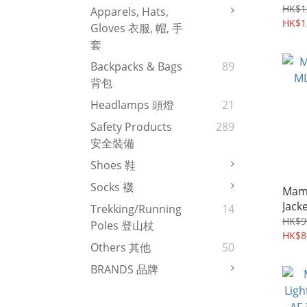
HK$1
Apparels, Hats,
HK$1
Gloves 衣服, 帽, 手
套
Backpacks & Bags
89
背包
Headlamps 頭燈
21
Safety Products
289
安全裝備
Shoes 鞋
Socks 襪
Mam
Jack
Trekking/Running
14
0765
HK$9
Poles 登山杖
HK$8
Others 其他
50
BRANDS 品牌