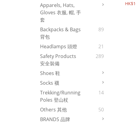
HK$1
Apparels, Hats,
Gloves 衣服, 帽, 手
套
Backpacks & Bags
89
背包
Headlamps 頭燈
21
Safety Products
289
安全裝備
Shoes 鞋
Socks 襪
Trekking/Running
14
Poles 登山杖
Others 其他
50
BRANDS 品牌