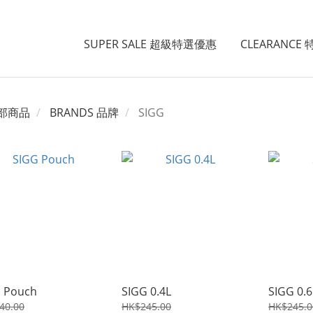
SUPER SALE 超級特選優惠
CLEARANCE
部商品
BRANDS 品牌
SIGG
 Pouch
SIGG 0.4L
SIGG 0.6
40.00
HK$245.00
HK$245.0