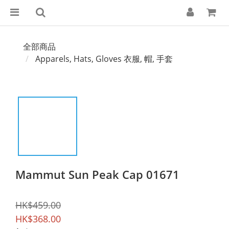
全部商品
Apparels, Hats, Gloves 衣服, 帽, 手套
Mammut Sun Peak Cap 01671
HK$459.00
HK$368.00