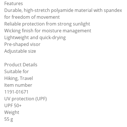
Features
Durable, high-stretch polyamide material with spandex
for freedom of movement
Reliable protection from strong sunlight
Wicking finish for moisture management
Lightweight and quick-drying
Pre-shaped visor
Adjustable size
Product Details
Suitable for
Hiking, Travel
Item number
1191-01671
UV protection (UPF)
UPF 50+
Weight
55 g