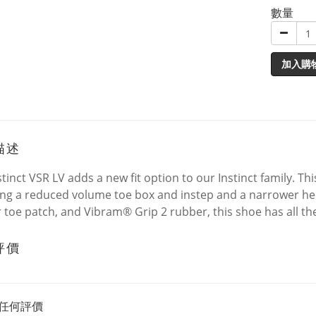
數量
加入購
描述
stinct VSR LV adds a new fit option to our Instinct family. Th
ing a reduced volume toe box and instep and a narrower hee
 toe patch, and Vibram® Grip 2 rubber, this shoe has all th
評價
任何評價