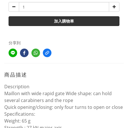
加入購物車
分享到
商品描述
Description
Maillon with wide rapid gate Wide shape: can hold
several carabiners and the rope
Quick opening/closing: only four turns to open or close
Specifications:
Weight: 65 g
Strength : 27 kN major axis