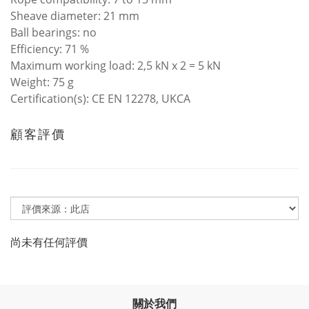
Sheave diameter: 21 mm
Ball bearings: no
Efficiency: 71 %
Maximum working load: 2,5 kN x 2 = 5 kN
Weight: 75 g
Certification(s): CE EN 12278, UKCA
顧客評價
尚未有任何評價
關於我們