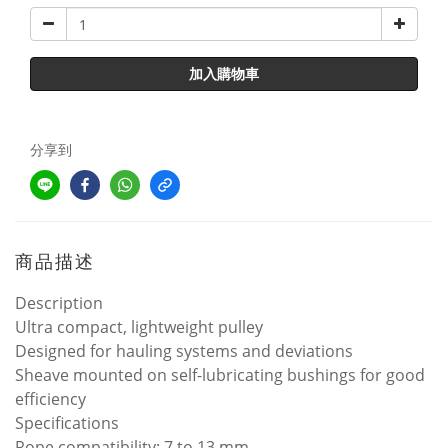
加入購物車
分享到
商品描述
Description
Ultra compact, lightweight pulley
Designed for hauling systems and deviations
Sheave mounted on self-lubricating bushings for good
efficiency
Specifications
Rope compatibility: 7 to 13 mm