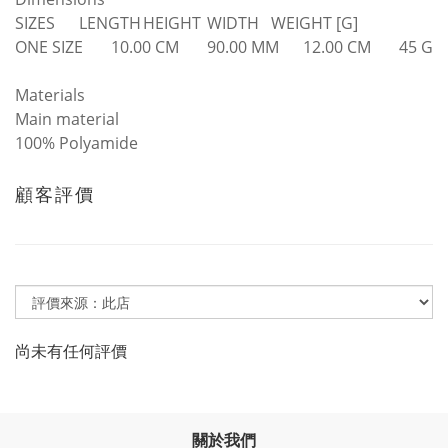
SIZES
LENGTH
HEIGHT
WIDTH
WEIGHT [G]
ONE SIZE
10.00 CM
90.00 MM
12.00 CM
45 G
Materials
Main material
100% Polyamide
顧客評價
尚未有任何評價
關於我們