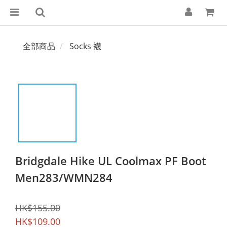
全部商品
Socks 襪
Bridgdale Hike UL Coolmax PF Boot
Men283/WMN284
HK$155.00
HK$109.00