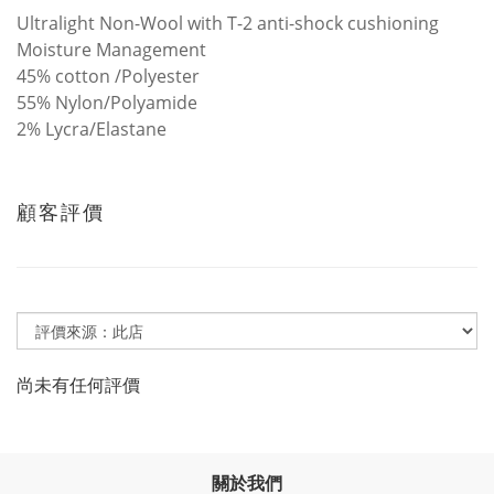
Ultralight Non-Wool with T-2 anti-shock cushioning
Moisture Management
45% cotton /Polyester
55% Nylon/Polyamide
2% Lycra/Elastane
顧客評價
尚未有任何評價
關於我們