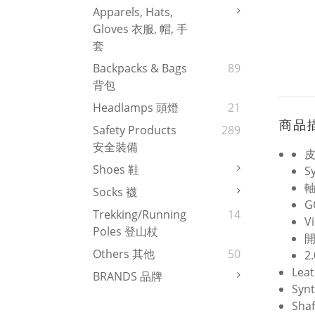
Apparels, Hats,
Gloves 衣服, 帽, 手
套
Backpacks & Bags
89
背包
Headlamps 頭燈
21
商品
Safety Products
289
安全裝備
Shoes 鞋
Sy
軸
Socks 襪
G
Trekking/Running
14
V
Poles 登山杖
Others 其他
50
2
Lea
BRANDS 品牌
Synt
Shaf