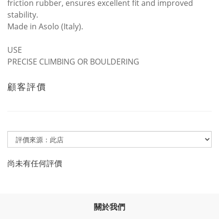
friction rubber, ensures excellent fit and improved
stability.
Made in Asolo (Italy).
USE
PRECISE CLIMBING OR BOULDERING
顧客評價
尚未有任何評價
關於我們