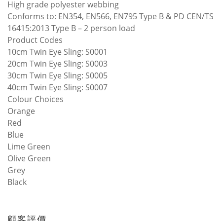
High grade polyester webbing
Conforms to: EN354, EN566, EN795 Type B & PD CEN/TS
16415:2013 Type B – 2 person load
Product Codes
10cm Twin Eye Sling: S0001
20cm Twin Eye Sling: S0003
30cm Twin Eye Sling: S0005
40cm Twin Eye Sling: S0007
Colour Choices
Orange
Red
Blue
Lime Green
Olive Green
Grey
Black
顧客評價