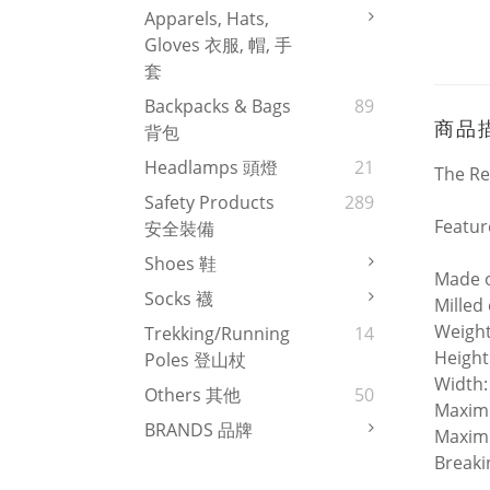
Apparels, Hats,
Gloves 衣服, 帽, 手
套
Backpacks & Bags
89
商品
背包
Headlamps 頭燈
21
The Res
Safety Products
289
Featur
安全裝備
Shoes 鞋
Made o
Socks 襪
Milled
Weight
Trekking/Running
14
Heigh
Poles 登山杖
Width
Others 其他
50
Maximu
BRANDS 品牌
Maximu
Breaki