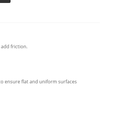
 add friction.
o ensure flat and uniform surfaces