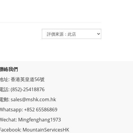
聯絡我們
地址: 香港英皇道56號
電話: (852)-25418876
電郵: sales@mshk.com.hk
Whatsapp: +852 65586869
Wechat: Mingfenghang1973
Facebook: MountainServicesHK