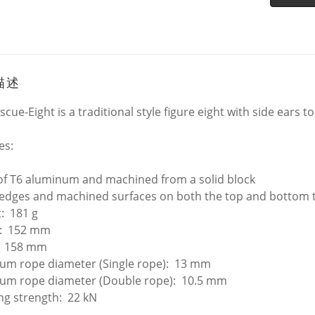
描述
cue-Eight is a traditional style figure eight with side ears to
es:
f T6 aluminum and machined from a solid block
 edges and machined surfaces on both the top and bottom t
: 181 g
t: 152 mm
: 158 mm
m rope diameter (Single rope): 13 mm
m rope diameter (Double rope): 10.5 mm
ng strength: 22 kN