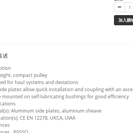
加入購
描述
ption
eight, compact pulley
ed for haul systems and deviations
side plates allow quick installation and coupling with an asc
 mounted on self-lubricating bushings for good efficiency
ications
al(s): Aluminum side plates, aluminum sheave
ication(s): CE EN 12278, UKCA, UIAA
nces
nces
P05SO