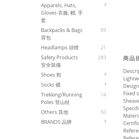
Apparels, Hats,
Gloves 衣服, 帽, 手
套
Backpacks & Bags
89
背包
Headlamps 頭燈
21
Safety Products
289
商品
安全裝備
Descri
Shoes 鞋
Lightw
Socks 襪
Design
Fixed 
Trekking/Running
14
Sheave
Poles 登山杖
Specif
Others 其他
50
Materi
BRANDS 品牌
Certif
Refere
Refere