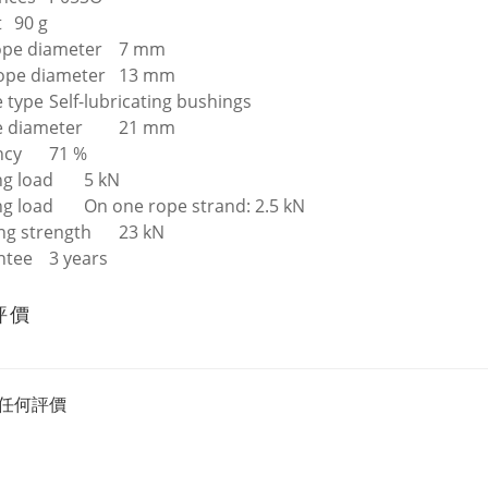
t
90 g
ope diameter
7 mm
ope diameter
13 mm
 type
Self-lubricating bushings
 diameter
21 mm
ncy
71 %
g load
5 kN
g load
On one rope strand: 2.5 kN
ng strength
23 kN
ntee
3 years
評價
任何評價