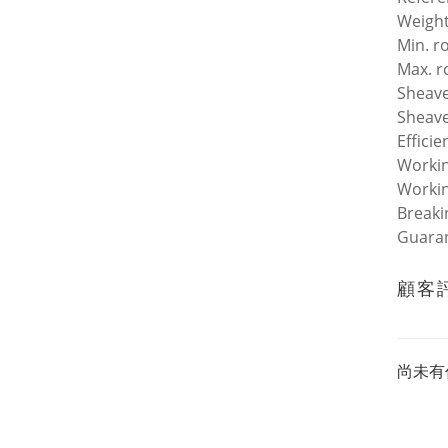
Weigh
Min. r
Max. r
Sheave
Sheave
Efficie
Workin
Workin
Breaki
Guara
顧客
尚未有