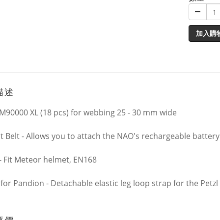
加入購
描述
 M90000 XL (18 pcs) for webbing 25 - 30 mm wide
 Belt - Allows you to attach the NAO's rechargeable battery t
 - Fit Meteor helmet, EN168
c for Pandion - Detachable elastic leg loop strap for the Petz