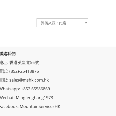
聯絡我們
地址: 香港英皇道56號
電話: (852)-25418876
電郵: sales@mshk.com.hk
Whatsapp: +852 65586869
Wechat: Mingfenghang1973
Facebook: MountainServicesHK