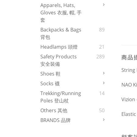
Apparels, Hats,
Gloves 衣服, 帽, 手
套
Backpacks & Bags
89
背包
Headlamps 頭燈
21
Safety Products
289
商品
安全裝備
String
Shoes 鞋
Socks 襪
NAO Kit
Trekking/Running
14
Vizion
Poles 登山杖
Others 其他
50
Elasti
BRANDS 品牌