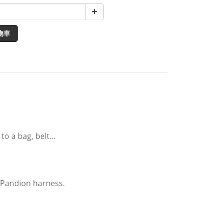
物車
o a bag, belt...
l Pandion harness.