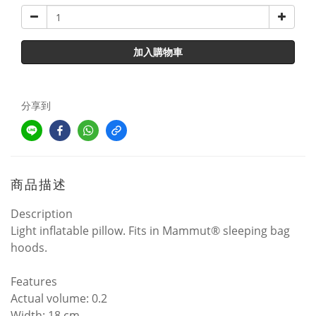
加入購物車
分享到
商品描述
Description
Light inflatable pillow. Fits in Mammut® sleeping bag
hoods.
Features
Actual volume: 0.2
Width: 18 cm