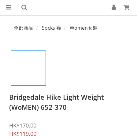
全部商品
Socks 襪
Women女裝
Bridgedale Hike Light Weight
(WoMEN) 652-370
HK$170.00
HK$119.00