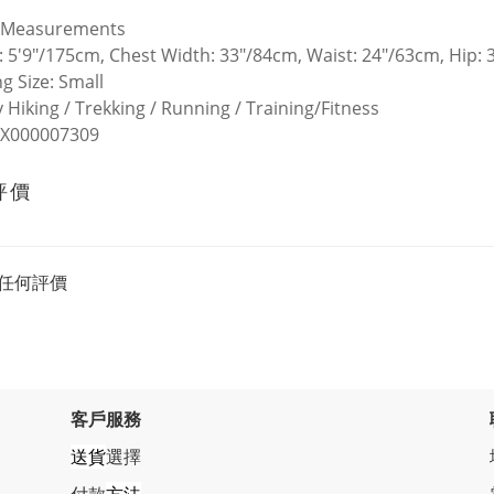
 Measurements
: 5'9"/175cm, Chest Width: 33"/84cm, Waist: 24"/63cm, Hip:
g Size: Small
y Hiking / Trekking / Running / Training/Fitness
 X000007309
評價
任何評價
客戶服務
送貨
選擇