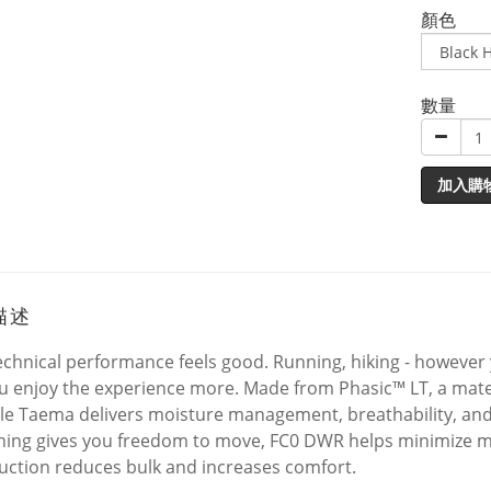
顏色
數量
加入購
描述
echnical performance feels good. Running, hiking - howeve
ou enjoy the experience more. Made from Phasic™ LT, a mate
ile Taema delivers moisture management, breathability, and 
ning gives you freedom to move, FC0 DWR helps minimize m
uction reduces bulk and increases comfort.