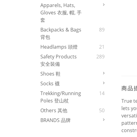
Apparels, Hats,
Gloves 衣服, 帽, 手
套
Backpacks & Bags
89
背包
Headlamps 頭燈
21
Safety Products
289
安全裝備
Shoes 鞋
Socks 襪
商品
Trekking/Running
14
Poles 登山杖
True t
lets y
Others 其他
50
versat
BRANDS 品牌
patter
constr