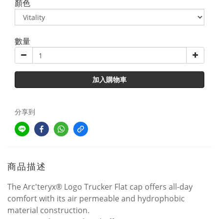
顏色
數量
加入購物車
分享到
商品描述
The Arc'teryx® Logo Trucker Flat cap offers all-day
comfort with its air permeable and hydrophobic
material construction.