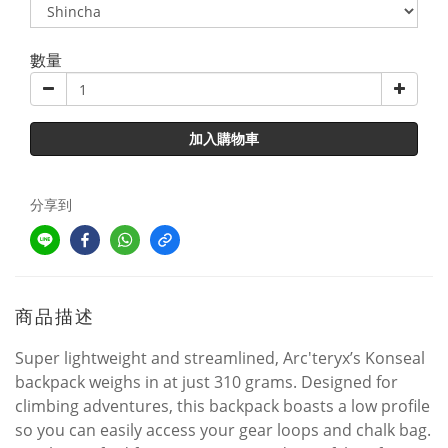
數量
加入購物車
分享到
商品描述
Super lightweight and streamlined, Arc'teryx’s Konseal
backpack weighs in at just 310 grams. Designed for
climbing adventures, this backpack boasts a low profile
so you can easily access your gear loops and chalk bag.