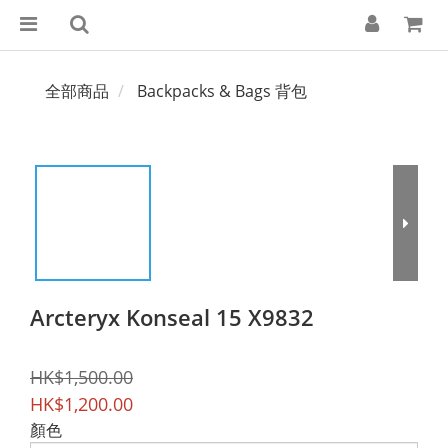
全部商品
Backpacks & Bags 背包
Arcteryx Konseal 15 X9832
HK$1,500.00
HK$1,200.00
顏色