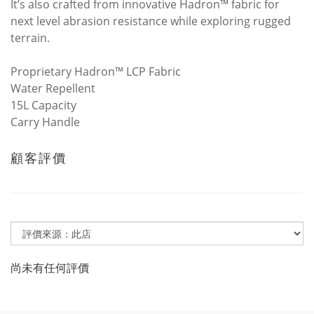
It’s also crafted from innovative Hadron™ fabric for
next level abrasion resistance while exploring rugged
terrain.
Proprietary Hadron™ LCP Fabric
Water Repellent
15L Capacity
Carry Handle
顧客評價
尚未有任何評價