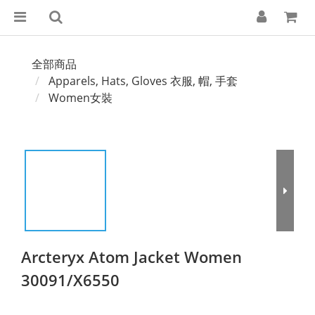
全部商品
Apparels, Hats, Gloves 衣服, 帽, 手套
Women女裝
Arcteryx Atom Jacket Women
30091/X6550