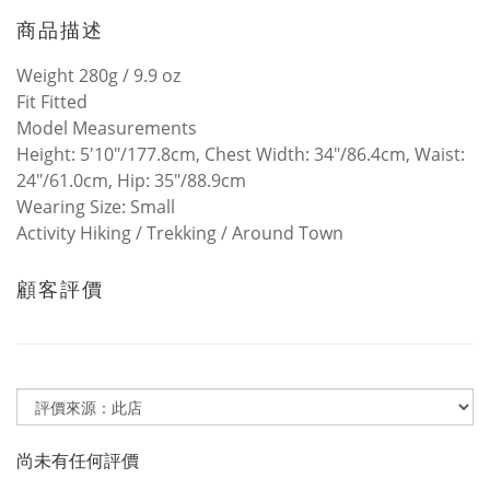
商品描述
Weight 280g / 9.9 oz
Fit Fitted
Model Measurements
Height: 5'10"/177.8cm, Chest Width: 34"/86.4cm, Waist:
24"/61.0cm, Hip: 35"/88.9cm
Wearing Size: Small
Activity Hiking / Trekking / Around Town
顧客評價
尚未有任何評價